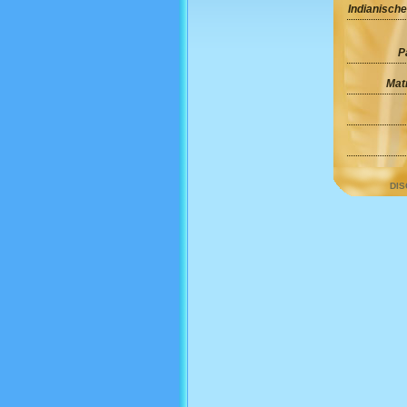
Indianische
P
Mat
DIS