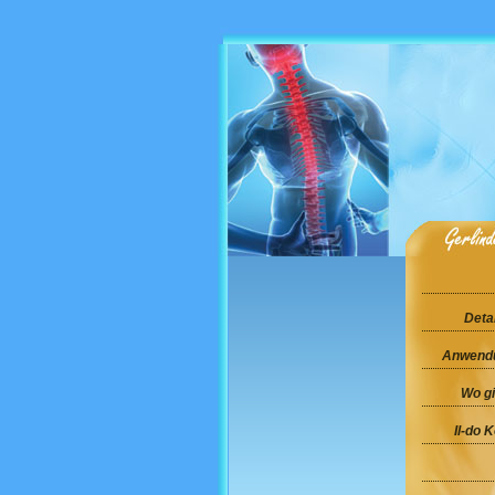
Deta
Anwendu
Wo gi
Il-do 