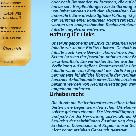
oder nach Umständen zu forschen, die auf ein
 Philosophie
hinweisen. Verpflichtungen zur Entfernung 
von Informationen nach den allgemeinen Ges
Liebe und
unberührt. Eine diesbezügliche Haftung ist j
artnerschaft
der Kenntnis einer konkreten Rechtsverletzu
werden von entsprechenden Rechtsverletzun
rix.resonanz
Inhalte umgehend entfernen.
Haftung für Links
Die Praxis
Unser Angebot enthält Links zu externen Webs
Inhalte wir keinen Einfluss haben. Deshalb k
Über mich
Inhalte auch keine Gewähr übernehmen. Für d
Seiten ist stets der jeweilige Anbieter oder B
verantwortlich. Die verlinkten Seiten wurden
CLAIMER
Verlinkung auf mögliche Rechtsverstöße über
Inhalte waren zum Zeitpunkt der Verlinkung 
permanente inhaltliche Kontrolle der verlink
konkrete Anhaltspunkte einer Rechtsverletzu
bekannt werden von Rechtsverletzungen werd
umgehend entfernen.
Urheberrecht
Die durch die Seitenbetreiber erstellten Inha
Seiten unterliegen dem deutschen Urheberrech
solche gekennzeichnet. Die Vervielfältigung,
und jede Art der Verwertung außerhalb der 
bedürfen der schriftlichen Zustimmung des j
Erstellers. Downloads und Kopien dieser Seit
nicht kommerziellen Gebrauch gestattet.