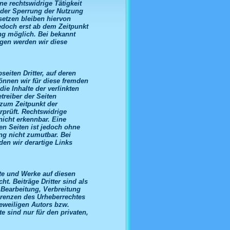
e rechtswidrige Tätigkeit
oder Sperrung der Nutzung
etzen bleiben hiervon
edoch erst ab dem Zeitpunkt
ng möglich. Bei bekannt
gen werden wir diese
eiten Dritter, auf deren
önnen wir für diese fremden
ie Inhalte der verlinkten
etreiber der Seiten
 zum Zeitpunkt der
prüft. Rechtswidrige
nicht erkennbar. Eine
ten Seiten ist jedoch ohne
ng nicht zumutbar. Bei
en wir derartige Links
lte und Werke auf diesen
t. Beiträge Dritter sind als
 Bearbeitung, Verbreitung
Grenzen des Urheberrechtes
eweiligen Autors bzw.
e sind nur für den privaten,